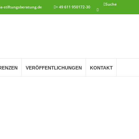
Search:
Suche
ia-stiftungsberatung.de
+ 49 611 950172-30
RENZEN
VERÖFFENTLICHUNGEN
KONTAKT
Z